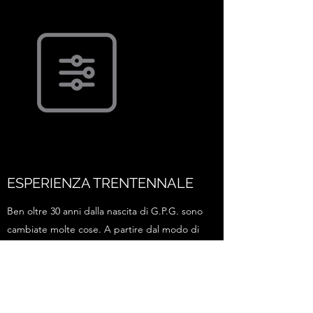
ESPERIENZA TRENTENNALE
Ben oltre 30 anni dalla nascita di G.P.G. sono
cambiate molte cose. A partire dal modo di
approcciarsi con le macchine fino a quello di
relazionarsi con il cliente. Tuttavia, quello
che ancora oggi contraddistingue il nostro
operato è qualcosa che non si può