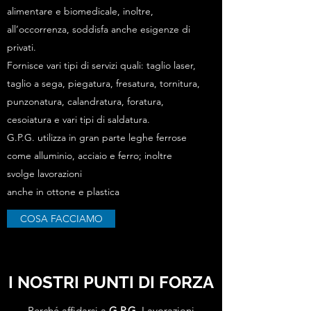
alimentare e biomedicale, inoltre,
all’occorrenza, soddisfa anche esigenze di
privati.
Fornisce vari tipi di servizi quali: taglio laser,
taglio a sega, piegatura, fresatura, tornitura,
punzonatura, calandratura, foratura,
cesoiatura e vari tipi di saldatura.
G.P.G. utilizza in gran parte leghe ferrose
come alluminio, acciaio e ferro; inoltre
svolge lavorazioni
anche in ottone e plastica
COSA FACCIAMO
I NOSTRI PUNTI DI FORZA
Perché affidarsi a
G.P.G.
Lavorazioni