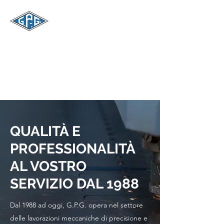
G.P.G.
LAVORAZIONI
MECCANICHE
gpgsas@gmail.com
+39 0535 96482
QUALITÀ E
PROFESSIONALITÀ
AL VOSTRO
SERVIZIO DAL 1988
Dal 1988 ad oggi, G.P.G. opera nel settore
delle lavorazioni meccaniche di precisione e